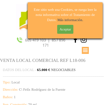
Este sitio web usa Cookies, se ruega leer la
nota informativa sobre el Tratamiento de
Datos.
Más información.
Aceptar
Síguenos
605 419 103  |  857 896 
171
VENTA LOCAL COMERCIAL REF L18-006
DATOS DEL LOCAL -
65.000 €
NEGOCIABLES
______________________________________________________
Tipo
:
Local
Dirección:
C\ Felíx Rodríguez de la Fuente
Baños:
1
Sup. Construida:
70 m²