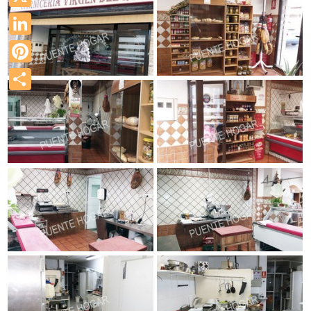
X
LinkedIn
Pinterest
Compartir