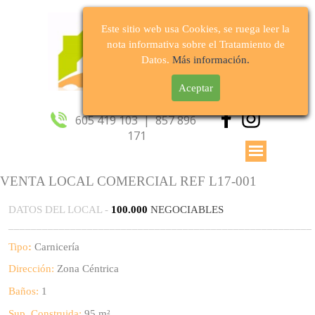
Este sitio web usa Cookies, se ruega leer la
nota informativa sobre el Tratamiento de
Datos.
Más información.
Aceptar
Síguenos
605 419 103  |  857 896 
171
VENTA LOCAL COMERCIAL REF L17-001
DATOS DEL LOCAL -
100.000
NEGOCIABLES
______________________________________________________
Tipo
:
Carnicería
Dirección:
Zona Céntrica
Baños:
1
Sup. Construida:
95 m²