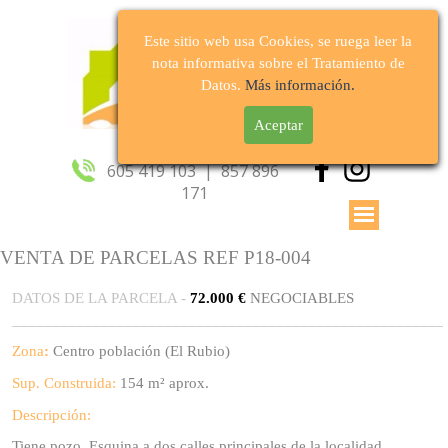
Este sitio web usa Cookies, se ruega leer la
nota informativa sobre el Tratamiento de
Datos.
Más información.
Aceptar
Síguenos
605 419 103  |  857 896 
171
VENTA DE PARCELAS REF P18-004
DATOS DE LA PARCELA -
72.000 €
NEGOCIABLES
______________________________________________________
Zona
:
Centro población (El Rubio)
Sup. Construida:
154 m² aprox.
Descripción:
Tiene pozo. Esquina a dos calles principales de la localidad.